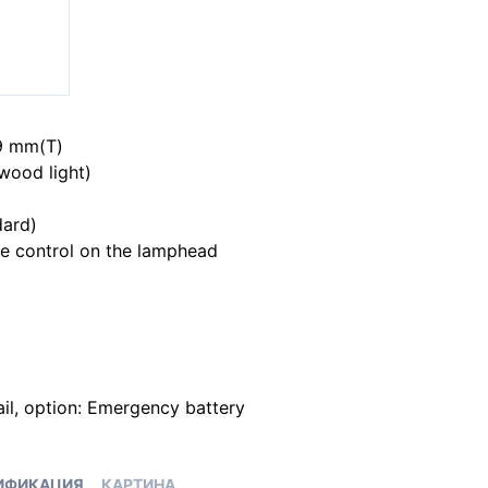
9 mm(T)
wood light)
dard)
e control on the lamphead
il, option: Emergency battery
ИФИКАЦИЯ
КАРТИНА