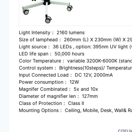
Light Intensity： 2160 lumens
Size of lamphead： 260mm (L) X 230mm (W) X 2
Light source： 36 LEDs , option: 395nm UV light (
LED life span： 50,000 hours
Color Temperature： variable 3200K-6000K (stan
Control system： Brightness(10steps)/ Temperatur
Input Connected Load： DC 12V, 2000mA
Power consumption： 12W
Magnifer Combinated： 5x and 10x
Diameter of magnifier len： 127mm
Class of Protection： Class II
Mounting Options： Ceiling, Mobile, Desk, Wall& Ra
СПЕЦ