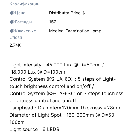
Квалификации
Цена
Distributor Price ＄
Взгляды
152
Ключевые
Medical Examination Lamp
Слова
2.74K
Light Intensity：45,000 Lux @ D=50cm /
18,000 Lux @ D=100cm
Control System (KS-LA-6D)：5 steps of Light-
touch brightness control and on/off /
Control System (KS-LA-6S)：or 3 steps touchless
brightness control and on/off
Lamphead：Diameter=120mm Thickness =28mm
Diameter of Light Spot：180-300mm @ D=50-
100cm
Light source：6 LEDS